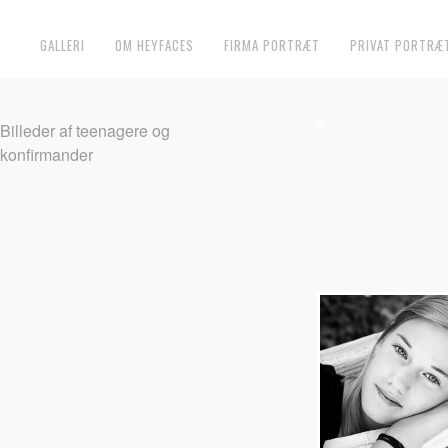
GALLERI
OM HEYFACES
FIRMA PORTRÆT
PRIVAT PORTRÆ
Billeder af teenagere og
konfirmander